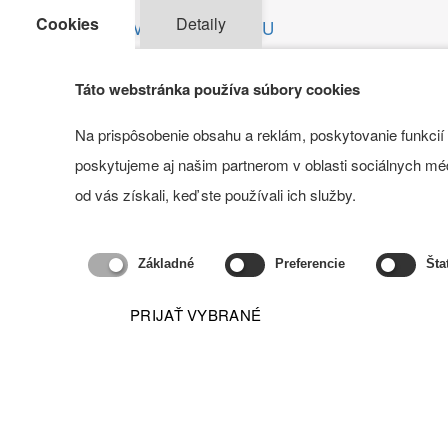
Cookies
Detaily
VYPOČÍTAŤ CENU
Táto webstránka používa súbory cookies
Dohodnite 
Na prispôsobenie obsahu a reklám, poskytovanie funkcií
poskytujeme aj našim partnerom v oblasti sociálnych médií
od vás získali, keď ste používali ich služby.
Vyplňte
kon
Základné
Preferencie
Šta
PRIJAŤ VYBRANÉ