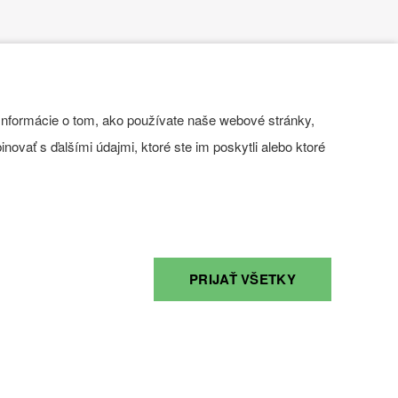
 alebo e-mailom.
Informácie o tom, ako používate naše webové stránky,
novať s ďalšími údajmi, ktoré ste im poskytli alebo ktoré
PRIJAŤ VŠETKY