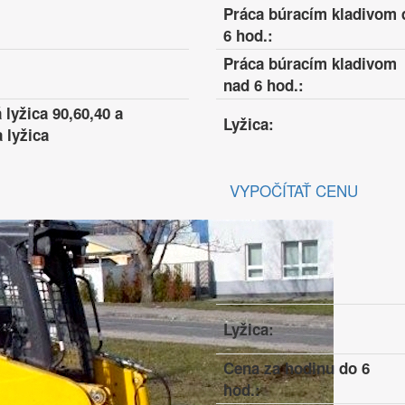
Práca búracím kladivom 
6 hod.:
Práca búracím kladivom
nad 6 hod.:
lyžica 90,60,40 a
Lyžica:
 lyžica
VYPOČÍTAŤ CENU
Lyžica:
Cena za hodinu do 6
hod.: