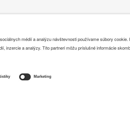
Kontaktujte nás
si stretnutie. Kontaktujte zástupcov spoločnosti telefonicky
 sociálnych médií a analýzu návštevnosti používame súbory cookie. 
, inzercie a analýzy. Títo partneri môžu príslušné informácie skombi
KONTAKTUJTE NÁS
taktný formulár
tistiky
Marketing