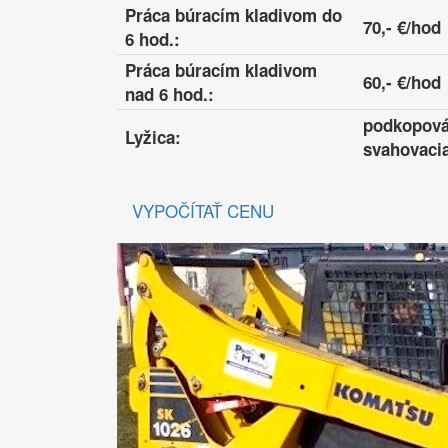
Práca búracím kladivom do
70,- €/hod
6 hod.:
Práca búracím kladivom
60,- €/hod
nad 6 hod.:
podkopová 
Lyžica:
svahovacia
VYPOČÍTAŤ CENU