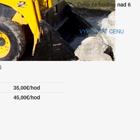
Cena za hodinu nad 6
hod.:
VYPOČÍTAŤ CENU
6
35,00€/hod
45,00€/hod