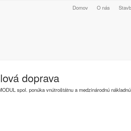
Domov
O nás
Stav
lová
doprava
ODUL spol. ponúka vnútroštátnu a medzinárodnú nákladnú