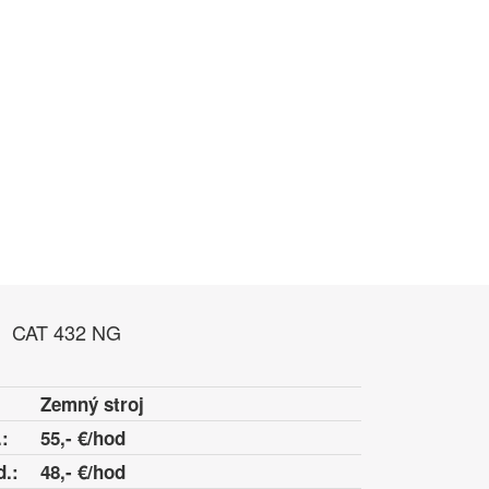
CAT 432 NG
Zemný stroj
:
55,- €/hod
d.:
48,- €/hod